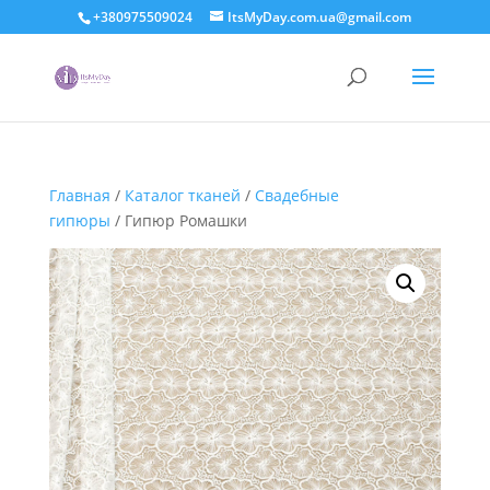
+380975509024
ItsMyDay.com.ua@gmail.com
Главная
/
Каталог тканей
/
Свадебные
гипюры
/ Гипюр Ромашки