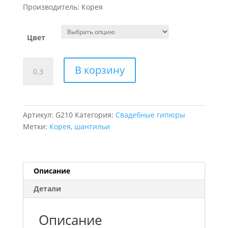
Производитель: Корея
Цвет
Количество
В корзину
товара
Кружево
шантильи
с
Артикул:
G210
Категория:
Свадебные гипюры
кордовой
Метки:
Корея
,
шантильи
нитью
Описание
Детали
Описание