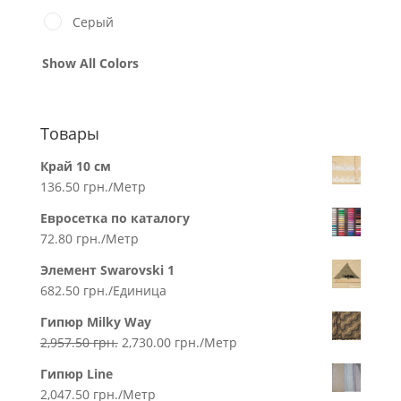
Серый
Show All Colors
Товары
Край 10 см
136.50
грн.
/Метр
Евросетка по каталогу
72.80
грн.
/Метр
Элемент Swarovski 1
682.50
грн.
/Единица
Гипюр Milky Way
2,957.50
грн.
2,730.00
грн.
/Метр
Гипюр Line
2,047.50
грн.
/Метр