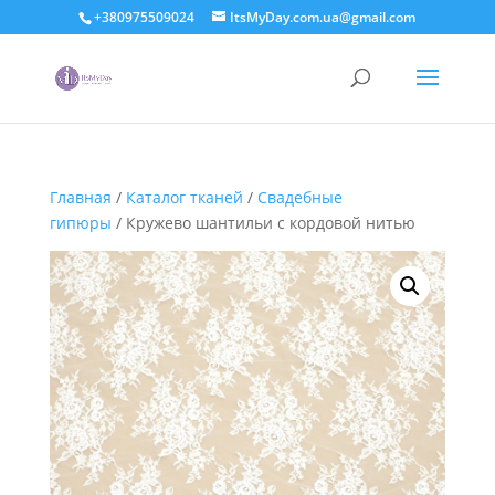
+380975509024
ItsMyDay.com.ua@gmail.com
Главная
/
Каталог тканей
/
Свадебные
гипюры
/ Кружево шантильи с кордовой нитью