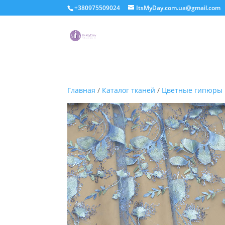
+380975509024
ItsMyDay.com.ua@gmail.com
Главная
/
Каталог тканей
/
Цветные гипюры