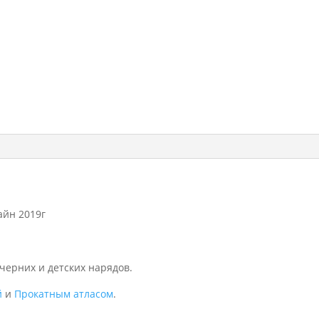
айн 2019г
черних и детских нарядов.
й
и
Прокатным атласом
.