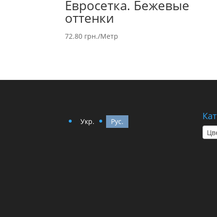
Евросетка. Бежевые
оттенки
72.80
грн.
/Метр
Кат
Укр.
Рус.
Цв