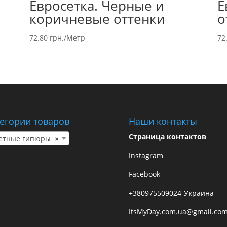
Евросетка. Черные и
Е
коричневые оттенки
о
72.80
грн.
/Метр
72
егории товаров
Наши контакты
Страница контактов
етные гипюры
×
Instagram
Facebook
+380975509024-Украина
ItsMyDay.com.ua@gmail.co