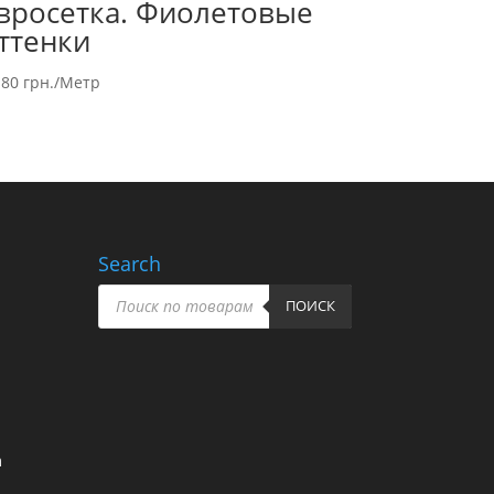
вросетка. Фиолетовые
ттенки
.80
грн.
/Метр
Search
Поиск
товаров
ПОИСК
m