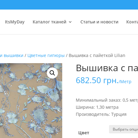
ItsMyDay
Каталог тканей
Статьи и новости
Конт
 и вышивки
/
Цветные гипюры
/ Вышивка с пайеткой Lilian
Вышивка с па
682.50
грн.
/Метр
Минимальный заказ: 0,5 мет
Ширина: 1,30 метра
Производитель: Турция
Цвет