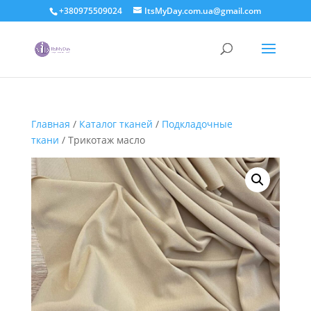
+380975509024
ItsMyDay.com.ua@gmail.com
Главная
/
Каталог тканей
/
Подкладочные
ткани
/ Трикотаж масло