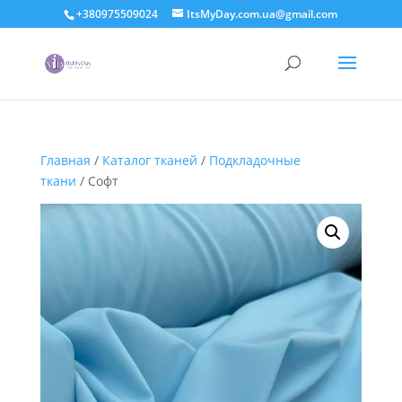
+380975509024
ItsMyDay.com.ua@gmail.com
Главная
/
Каталог тканей
/
Подкладочные
ткани
/ Софт