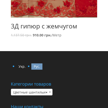
3Д гипюр с жемчугом
1,137.50
грн.
910.00
грн.
/Метр
Укр.
Рус.
Категории товаров
Цветные шантильи
×
Наши контакты