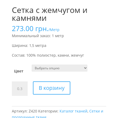
Сетка с жемчугом и
камнями
273.00
грн.
/Метр
Минимальный заказ: 1 метр
Ширина: 1,5 метра
Состав: 100% полиэстер, камни, жемчуг
Цвет
Количество
В корзину
товара
Сетка
с
жемчугом
Артикул:
Z420
Категории:
Каталог тканей
,
Сетки и
и
прозрачные ткани