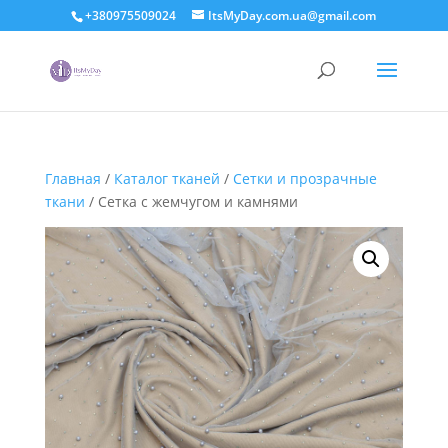
+380975509024
ItsMyDay.com.ua@gmail.com
Главная
/
Каталог тканей
/
Сетки и прозрачные
ткани
/ Сетка с жемчугом и камнями