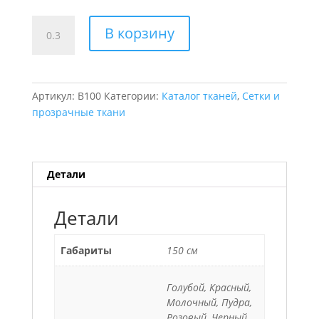
Количество
В корзину
товара
Сетка
мушка
Polka
Артикул:
B100
Категории:
Каталог тканей
,
Сетки и
Dot
прозрачные ткани
Детали
Детали
Габариты
150 см
Голубой, Красный,
Молочный, Пудра,
Розовый, Черный,