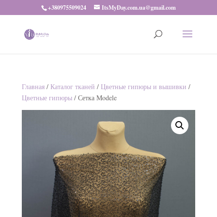
+380975509024
ItsMyDay.com.ua@gmail.com
Главная
/
Каталог тканей
/
Цветные гипюры и вышивки
/
Цветные гипюры
/ Сетка Modele