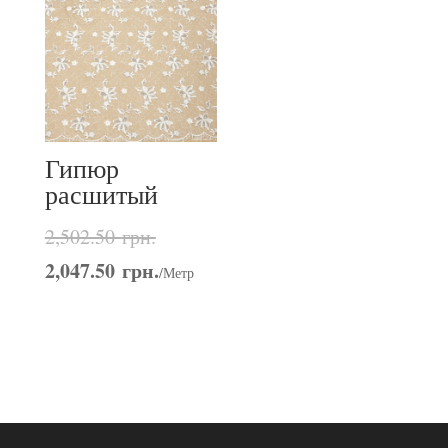
Гипюр
расшитый
2,502.50
грн.
2,047.50
грн.
/Метр