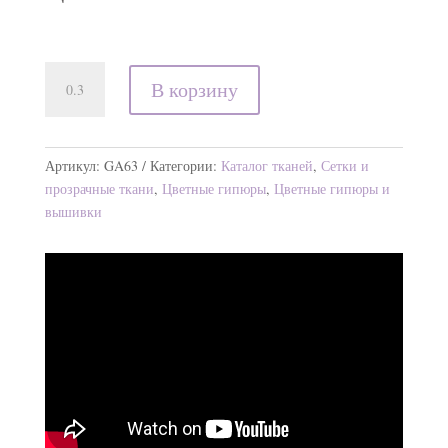
Количество
В корзину
товара
Сетка
Modele
Артикул:
GA63
Категории:
Каталог тканей
,
Сетки и
прозрачные ткани
,
Цветные гипюры
,
Цветные гипюры и
вышивки