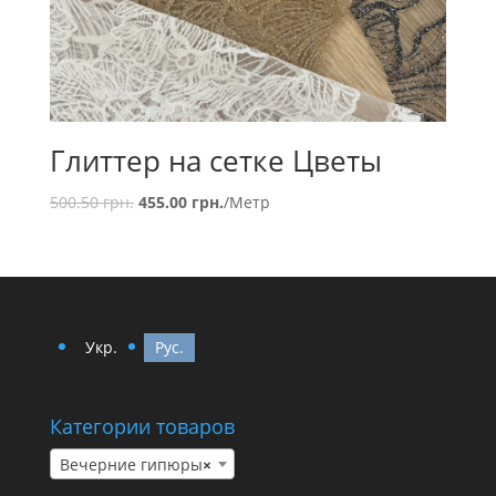
Глиттер на сетке Цветы
500.50
грн.
455.00
грн.
/Метр
Укр.
Рус.
Категории товаров
Вечерние гипюры
×