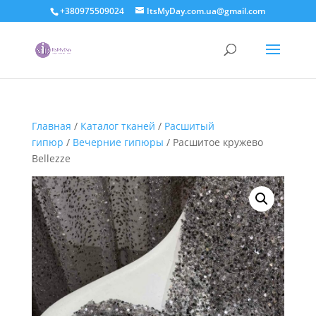
+380975509024
ItsMyDay.com.ua@gmail.com
Главная
/
Каталог тканей
/
Расшитый
гипюр
/
Вечерние гипюры
/ Расшитое кружево
Bellezze