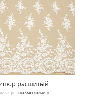
ипюр расшитый
502.50
грн.
2,047.50
грн.
/Метр