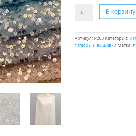
Количество
В корзину
товара
Пайетка
на
сетке
Артикул:
P203
Категории:
Ка
жатка
гипюры и вышивки
Метка:
п
Fraise