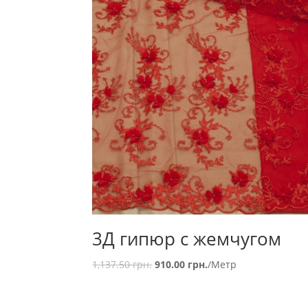
3Д гипюр с жемчугом
1,137.50
грн.
910.00
грн.
/Метр