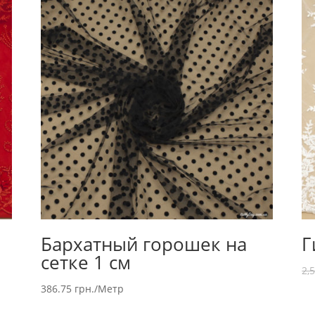
Бархатный горошек на
Г
сетке 1 см
2,
386.75
грн.
/Метр