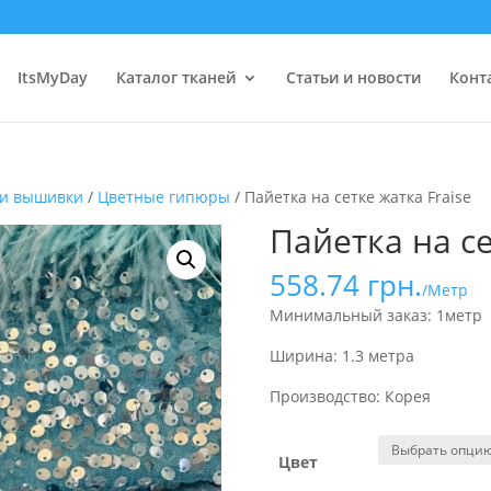
ItsMyDay
Каталог тканей
Статьи и новости
Конт
 и вышивки
/
Цветные гипюры
/ Пайетка на сетке жатка Fraise
Пайетка на се
558.74
грн.
/Метр
Минимальный заказ: 1метр
Ширина: 1.3 метра
Производство: Корея
Цвет