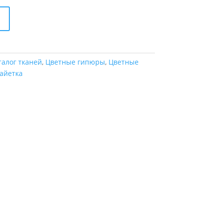
талог тканей
,
Цветные гипюры
,
Цветные
айетка