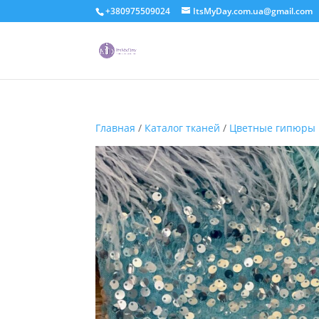
+380975509024
ItsMyDay.com.ua@gmail.com
Главная
/
Каталог тканей
/
Цветные гипюры