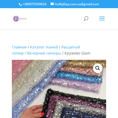
+380975509024
ItsMyDay.com.ua@gmail.com
Главная
/
Каталог тканей
/
Расшитый
гипюр
/
Вечерние гипюры
/ Кружево Glam