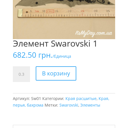
Элемент Swarovski 1
682.50
грн.
/Единица
Количество
В корзину
товара
Элемент
Swarovski
1
Артикул:
Sw01
Категории:
Края расшитые
,
Края,
перья, бахрома
Метки:
Swarovski
,
Элементы