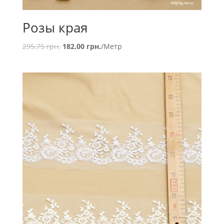
Розы края
295.75
грн.
182.00
грн.
/Метр