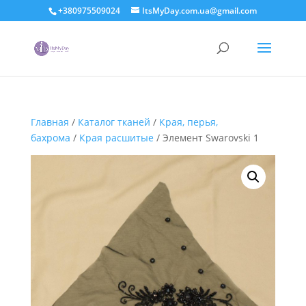
+380975509024
ItsMyDay.com.ua@gmail.com
Главная
/
Каталог тканей
/
Края, перья,
бахрома
/
Края расшитые
/ Элемент Swarovski 1