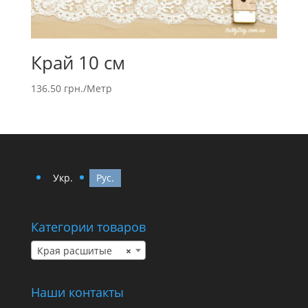
Край 10 см
136.50
грн.
/Метр
Укр.
Рус.
Категории товаров
Края расшитые
×
Наши контакты