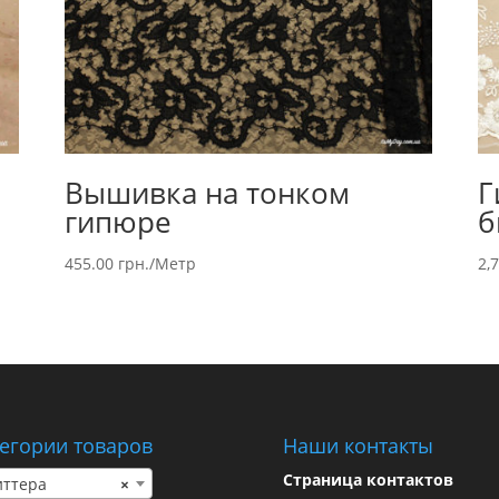
Вышивка на тонком
Г
гипюре
б
455.00
грн.
/Метр
2,
егории товаров
Наши контакты
Страница контактов
иттера
×