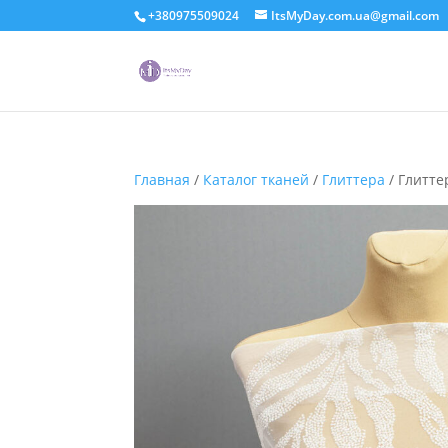
+380975509024
ItsMyDay.com.ua@gmail.com
Главная
/
Каталог тканей
/
Глиттера
/ Глитте