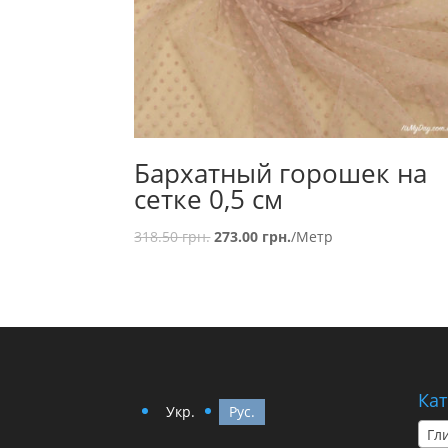
Бархатный горошек на
сетке 0,5 см
318.50
грн.
273.00
грн.
/Метр
Кат
Укр.
Рус.
Гл