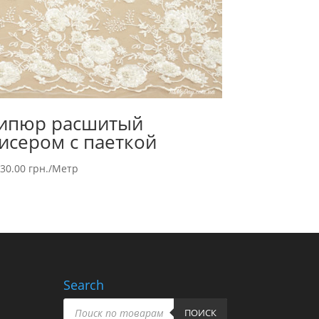
ипюр расшитый
исером с паеткой
730.00
грн.
/Метр
Search
Поиск
товаров
ПОИСК