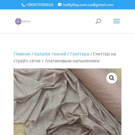
+380975509024
ItsMyDay.com.ua@gmail.com
Главная
/
Каталог тканей
/
Глиттера
/ Глиттер на
стрейч сетке с платиновым напылением