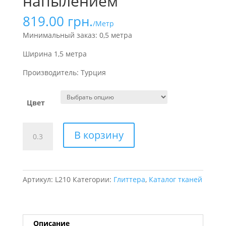
напылением
819.00
грн.
/Метр
Минимальный заказ: 0,5 метра
Ширина 1,5 метра
Производитель: Турция
Цвет
Количество
В корзину
товара
Глиттер
на
стрейч
Артикул:
L210
Категории:
Глиттера
,
Каталог тканей
сетке
с
платиновым
напылением
Описание