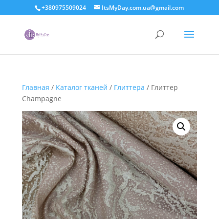
+380975509024
ItsMyDay.com.ua@gmail.com
Главная
/
Каталог тканей
/
Глиттера
/ Глиттер
Champagne