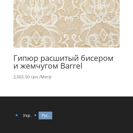
Гипюр расшитый бисером
и жемчугом Barrel
2,502.50
грн.
/Метр
Укр.
Рус.