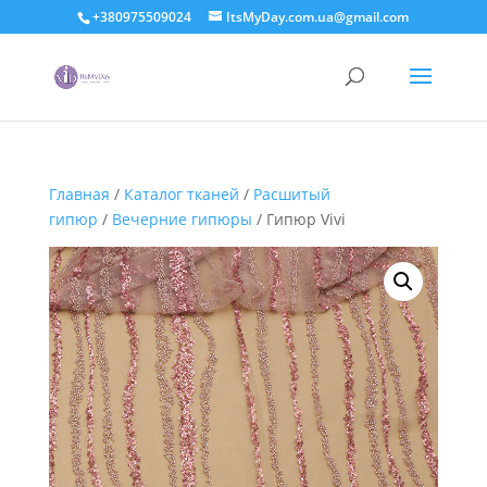
+380975509024
ItsMyDay.com.ua@gmail.com
Главная
/
Каталог тканей
/
Расшитый
гипюр
/
Вечерние гипюры
/ Гипюр Vivi