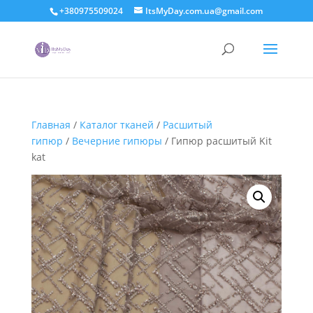
+380975509024
ItsMyDay.com.ua@gmail.com
Главная
/
Каталог тканей
/
Расшитый
гипюр
/
Вечерние гипюры
/ Гипюр расшитый Kit
kat