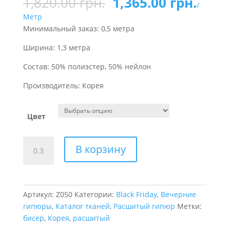
1,820.00
грн.
1,365.00
грн.
/
Метр
Минимальный заказ: 0,5 метра
Ширина: 1,3 метра
Состав: 50% полиэстер, 50% нейлон
Производитель: Корея
Цвет
Количество
В корзину
товара
Гипюр
расшитый
Kit
Артикул:
Z050
Категории:
Black Friday
,
Вечерние
kat
гипюры
,
Каталог тканей
,
Расшитый гипюр
Метки:
бисер
,
Корея
,
расшитый