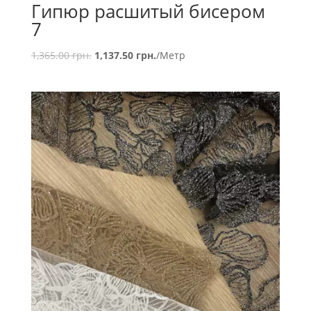
Гипюр расшитый бисером
7
1,365.00
грн.
1,137.50
грн.
/Метр