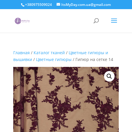
+380975509024
ItsMyDay.com.ua@gmail.com
Главная
/
Каталог тканей
/
Цветные гипюры и
вышивки
/
Цветные гипюры
/ Гипюр на сетке 14