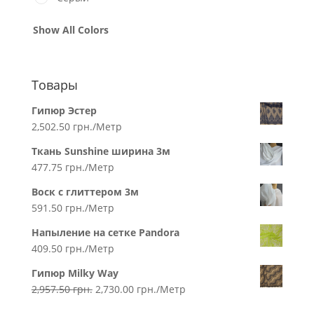
Show All Colors
Товары
Гипюр Эстер
2,502.50
грн.
/Метр
Ткань Sunshine ширина 3м
477.75
грн.
/Метр
Воск с глиттером 3м
591.50
грн.
/Метр
Напыление на сетке Pandora
409.50
грн.
/Метр
Гипюр Milky Way
2,957.50
грн.
2,730.00
грн.
/Метр