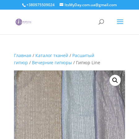
+380975509024
ItsMyDay.com.ua@gmail.com
Главная
/
Каталог тканей
/
Расшитый
гипюр
/
Вечерние гипюры
/ Гипюр Line