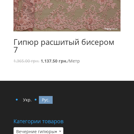
Гипюр расшитый бисером
7
1,365.00
грн.
1,137.50
грн.
/Метр
Укр.
Рус.
Категории товаров
Вечерние гипюры
×