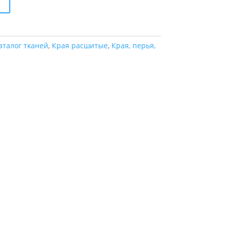
аталог тканей
,
Края расшитые
,
Края, перья,