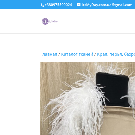
+380975509024
ItsMyDay.com.ua@gmail.com
Главная
/
Каталог тканей
/
Края, перья, бах