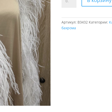
В корзину
товара
Боа
страуса
6
Артикул:
B3432
Категории:
К
Шарове
бахрома
1.8м