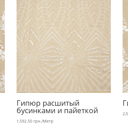
Гипюр расшитый
Г
бусинками и пайеткой
2,
1,592.50
грн.
/Метр