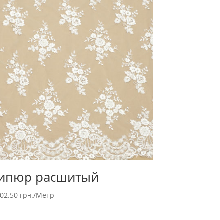
ипюр расшитый
502.50
грн.
/Метр