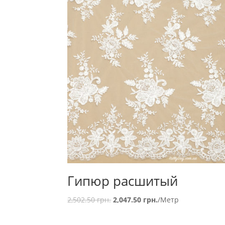
Гипюр расшитый
2,502.50
грн.
2,047.50
грн.
/Метр