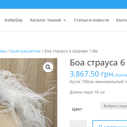
ItsMyDay
Каталог тканей
Статьи и новости
Конт
рома
/
Края расшитые
/ Боа страуса 6 Шарове 1.8м
Боа страуса 
3,867.50
грн.
/Кусо
Кусок 180см, минимальный з
Длина пера 18 см
Цвет
Количество