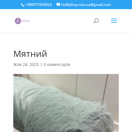
+380975509024
ItsMyDay.com.ua@gmail.com
Мятний
Жов 24, 2025
|
0 коментарів