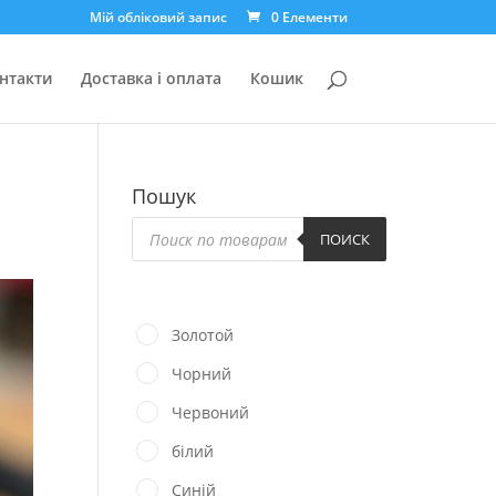
Мій обліковий запис
0 Елементи
нтакти
Доставка і оплата
Кошик
Пошук
Пошук
товарів
ПОИСК
Золотой
Чорний
Червоний
білий
Синій