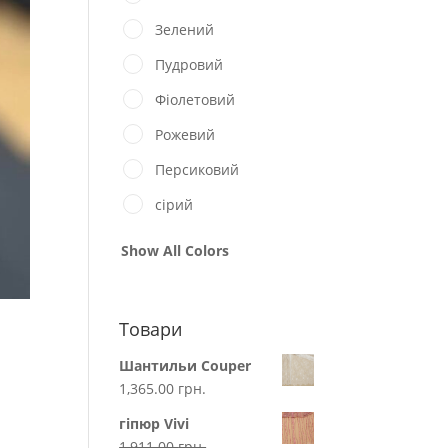
Зелений
Пудровий
Фіолетовий
Рожевий
Персиковий
сірий
Show All Colors
Товари
Шантильи Couper
1,365.00
грн.
гіпюр Vivi
1,911.00
грн.