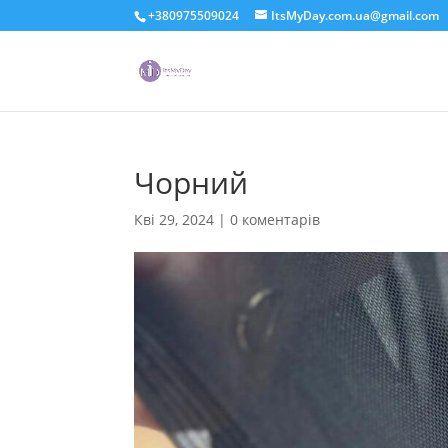
+380975509024
ItsMyDay.com.ua@gmail.com
Чорний
Кві 29, 2024
|
0 коментарів