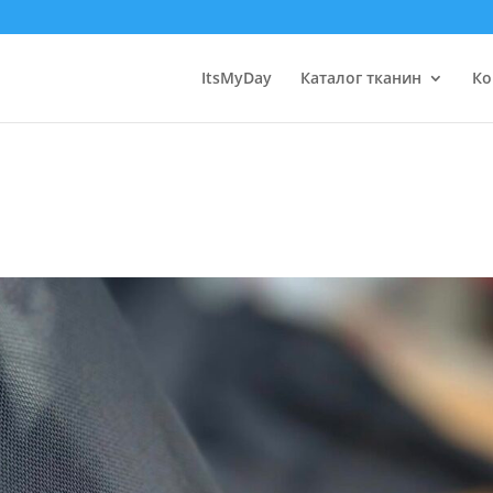
ItsMyDay
Каталог тканин
Ко