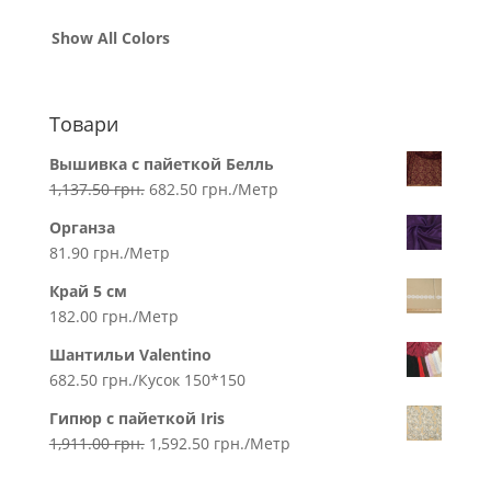
Show All Colors
Товари
Вышивка с пайеткой Белль
1,137.50
грн.
682.50
грн.
/Метр
Органза
81.90
грн.
/Метр
Край 5 см
182.00
грн.
/Метр
Шантильи Valentino
682.50
грн.
/Кусок 150*150
Гипюр с пайеткой Iris
1,911.00
грн.
1,592.50
грн.
/Метр