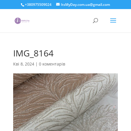
+380975509024
ItsMyDay.com.ua@gmail.com
IMG_8164
Кві 8, 2024
|
0 коментарів