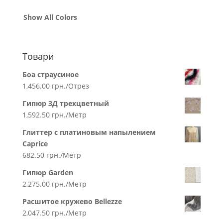
Show All Colors
Товари
Боа страусиное
1,456.00
грн.
/Отрез
Гипюр 3Д трехцветный
1,592.50
грн.
/Метр
Глиттер с платиновым напылением
Caprice
682.50
грн.
/Метр
Гипюр Garden
2,275.00
грн.
/Метр
Расшитое кружево Bellezze
2,047.50
грн.
/Метр