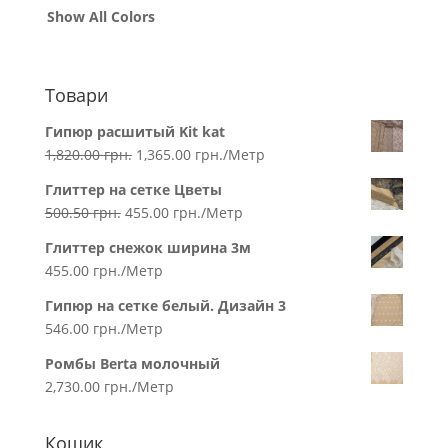
Show All Colors
Товари
Гипюр расшитый Kit kat
1,820.00
грн.
1,365.00
грн.
/Метр
Глиттер на сетке Цветы
500.50
грн.
455.00
грн.
/Метр
Глиттер снежок ширина 3м
455.00
грн.
/Метр
Гипюр на сетке белый. Дизайн 3
546.00
грн.
/Метр
Ромбы Berta молочный
2,730.00
грн.
/Метр
Кошик