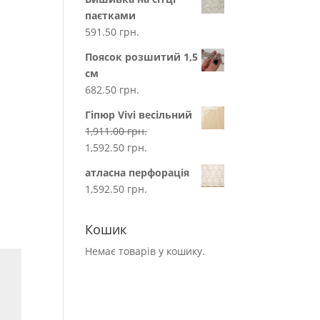
паєтками
591.50
грн.
Поясок розшитий 1,5
см
682.50
грн.
Гіпюр Vivi весільний
1,911.00
грн.
1,592.50
грн.
атласна перфорація
1,592.50
грн.
Кошик
Немає товарів у кошику.