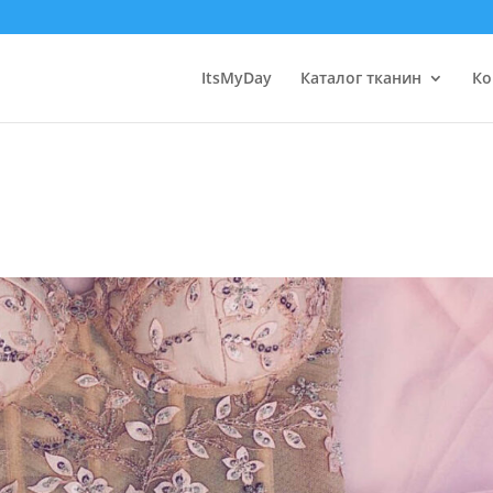
ItsMyDay
Каталог тканин
Ко