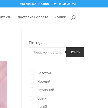
Мій обліковий запис
0 Елементи
нтакти
Доставка і оплата
Кошик
Пошук
Пошук
товарів
ПОИСК
Золотой
Чорний
Червоний
білий
Синій