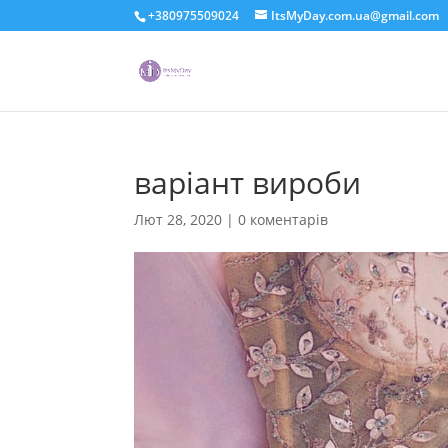
+380975509024
ItsMyDay.com.ua@gmail.com
варіант вироби
Лют 28, 2020
|
0 коментарів