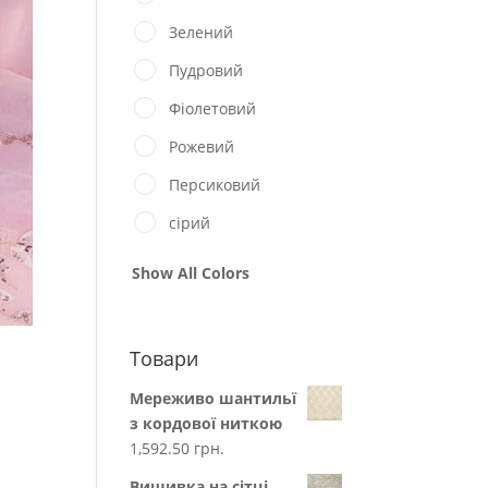
Зелений
Пудровий
Фіолетовий
Рожевий
Персиковий
сірий
Show All Colors
Товари
Мереживо шантильї
з кордової ниткою
1,592.50
грн.
Вишивка на сітці