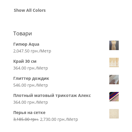
Show All Colors
Товари
Гипюр Aqua
2,047.50
грн.
/Метр
Край 30 см
364.00
грн.
/Метр
Глиттер дождик
546.00
грн.
/Метр
Плотный матовый трикотаж Алекс
364.00
грн.
/Метр
Перья на сетке
3,185.00
грн.
2,730.00
грн.
/Метр