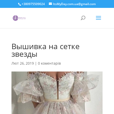
+380975509024
ItsMyDay.com.ua@gmail.com
Вышивка на сетке
звезды
Лют 26, 2019
|
0 коментарів